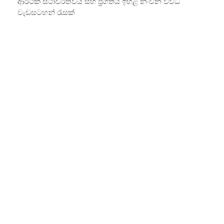
ආර්ථික ස්ථාවරත්වය සහ ප්‍රගතිය ඉහළ නංවන විවිධ
වැඩසටහන් රැසක්