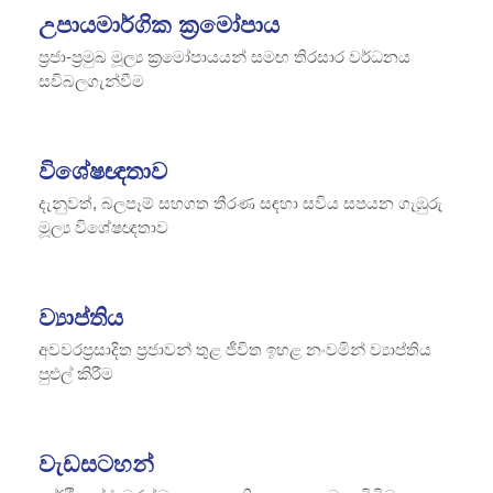
උපායමාර්ගික ක්‍රමෝපාය
ප්‍රජා-ප්‍රමුඛ මූල්‍ය ක්‍රමෝපායයන් සමඟ තිරසාර වර්ධනය
සවිබලගැන්වීම
විශේෂඥතාව
දැනුවත්, බලපෑම් සහගත තීරණ සඳහා සවිය සපයන ගැඹුරු
මූල්‍ය විශේෂඥතාව
ව්‍යාප්තිය
අවවරප්‍රසාදිත ප්‍රජාවන් තුළ ජීවිත ඉහළ නංවමින් ව්‍යාප්තිය
පුළුල් කිරීම
වැඩසටහන්