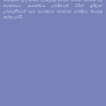
අවකාශයට දායකත්වය ලබාදීමටත් එයින් ප්‍රතිලාභ
ලබාගැනීමටත් සෑම අයෙකුටම අවස්ථාව ලබාදීමට කටයුතු
කරනු ලබයි.