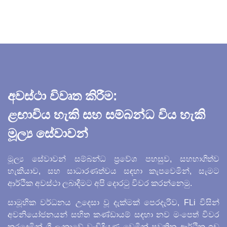
අවස්ථා විවෘත කිරීම:
ළඟාවිය හැකි සහ සම්බන්ධ විය හැකි
මූල්‍ය සේවාවන්
මූල්‍ය සේවාවන් සම්බන්ධ ප්‍රවේශ පහසුව, සහභාගිත්ව
හැකියාව, සහ සාධාරණත්වය සඳහා කැපවෙමින්, සැමට
ආර්ථික අවස්ථා ලබාදීමට අපි දොරටු විවර කරන්නෙමු.
සාමූහික වර්ධනය උදෙසා වූ දැක්මක් පෙරදැරිව, FLi විසින්
අවනියෝජනයන් සහිත කණ්ඩායම් සඳහා නව මංපෙත් විවර
කරදෙමින් ශ්‍රී ලංකාවේ වැඩිදියුණු වෙමින් පවතින ආර්ථික ඉඩ