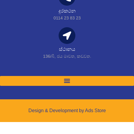
දුරකථන
0114 23 83 23
ස්ථානය
136/බී, ජය මාවත, කඩවත.
Design & Development by Ads Store