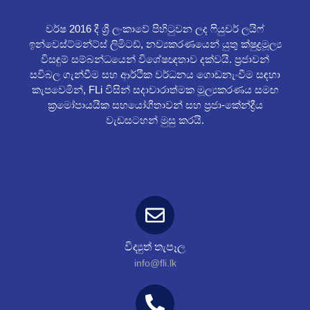
වර්ෂ 2016 දී ශ්‍රී ලංකාවේ පිහිටුවන ලද ෆියුචර් ලයිෆ්
ඉන්වෙස්ට්මන්ට්ස් ලිමිටඩ්, නව්‍යකරණයෙන් යුතු ක්ෂුද්‍රමූල්‍ය
විසඳුම් සම්බන්ධයෙන් විශේෂඥතාව දක්වයි. ප්‍රජාවන්
සවිබල ගැන්වීම සහ ආර්ථික වර්ධනය ගොඩනැංවීම සඳහා
කැපවෙමින්, FLi විසින් සදාචාරාත්මක මූල්‍යකරණය සමඟ
ක්‍රමෝපායයික සහයෝගීතාවන් සහ ප්‍රජා-කේන්ද්‍රීය
වැඩසටහන් මුසු කරයි.
විද්‍යුත් තැපෑල
info@fli.lk