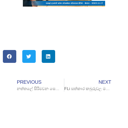
PREVIOUS
NEXT
නත්තලේ සිරිමවන සෙනෙහසේ සත්කාරය!
FLi සත්කාර කබුරුවල මහා විද්‍යාලයට