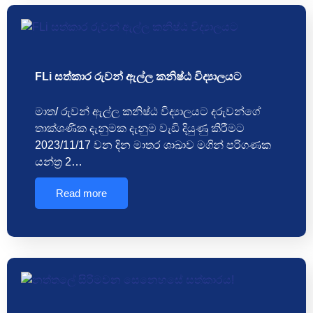
FLi සත්කාර රුවන් ඇල්ල කනිෂ්ඨ විද්‍යාලයට
මාත/ රුවන් ඇල්ල කනිෂ්ඨ විද්‍යාලයට දරුවන්ගේ
තාක්ශණික දැනුමක දැනුම වැඩි දියුණු කිරීමට
2023/11/17 වන දින මාතර ශාඛාව මගින් පරිගණක
යන්ත්‍ර 2…
Read more