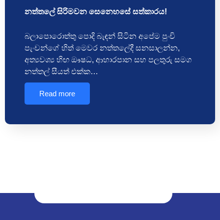
නත්තලේ සිරිමවන සෙනෙහසේ සත්කාරය!
බලාපොරොත්තු පොදි බැඳන් සිටින අපේම පුංචි
පැංචන්ගේ හිත් මෙවර නත්තලේදී සනසාලන්න,
අත්‍යවශ්‍ය හිඟ ඖෂධ, ආහාරපාන සහ පලතුරු සමග
නත්තල් සීයත් එක්ක…
Read more