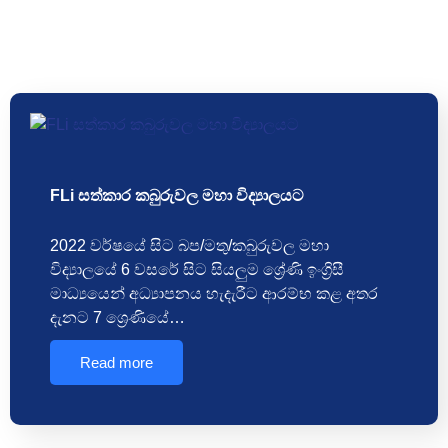
FLi සත්කාර කබුරුවල මහා විද්‍යාලයට
2022 වර්ෂයේ සිට බප/මතු/කබුරුවල මහා
විද්‍යාලයේ 6 වසරේ සිට සියලුම ශ්‍රේණි ඉංග්‍රිසී
මාධ්‍යයෙන් අධ්‍යාපනය හැදැරීට ආරම්භ කළ අතර
දැනට 7 ශ්‍රෙණියේ…
Read more