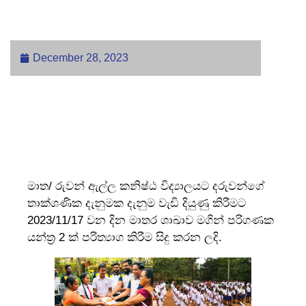
විද්‍යාලයට
December 28, 2023
මාත/ රුවන් ඇල්ල කනිෂ්ඨ විද්‍යාලයට දරුවන්ගේ
තාක්ශණික දැනුමක දැනුම වැඩි දියුණු කිරීමට
2023/11/17 වන දින මාතර ශාඛාව මගින් පරිගණක
යන්ත්‍ර 2 ක් පරිත්‍යාග කිරීම සිදු කරන ලදි.