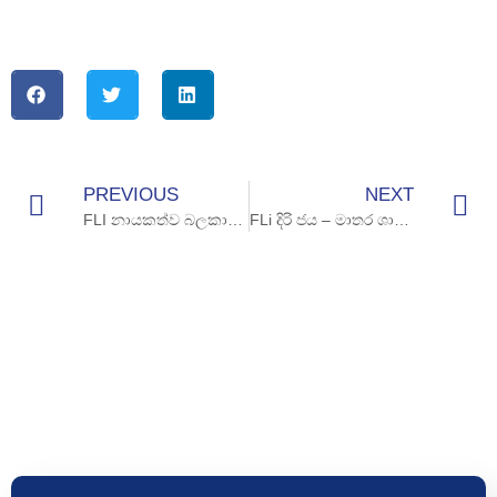
PREVIOUS
NEXT
FLI නායකත්ව බලකාය – තිස්සමහාරාම
FLi දිරි ජය – මාතර ශාකාව – 2024 ජූලී 11