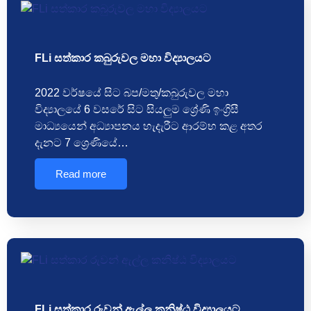
FLi සත්කාර කබුරුවල මහා විද්‍යාලයට
2022 වර්ෂයේ සිට බප/මතු/කබුරුවල මහා
විද්‍යාලයේ 6 වසරේ සිට සියලුම ශ්‍රේණි ඉංග්‍රිසී
මාධ්‍යයෙන් අධ්‍යාපනය හැදැරීට ආරම්භ කළ අතර
දැනට 7 ශ්‍රෙණියේ…
Read more
FLi සත්කාර රුවන් ඇල්ල කනිෂ්ඨ විද්‍යාලයට