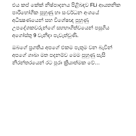
එය කප් කේක් නිෂ්පාදනය පිළිබඳව FLi ආයතනික
පාරිභෝගික පුහුණු හා සංවර්ධන අංශයේ
අධීක්‍ෂණයෙන් සහ විශේෂඥ පුහුණු
උපදේශකවරුන්ගේ සහභාගිත්වයෙන් පසුගිය
අගෝස්තු 9 වැනිදා පැවැත්වුණි.
ඔබගේ ප්‍රගතිය අපගේ එකම පැතුම වන බැවින්
අපගේ ශාඛා මත පදනම්ව මෙම පුහුණු සැසි
නිරන්තරයෙන් රට පුරා ක්‍රියාත්මක වේ…