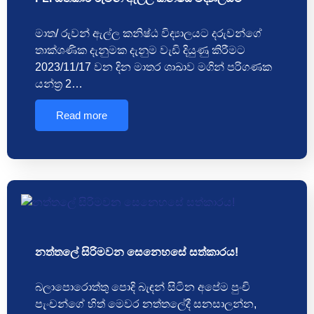
මාත/ රුවන් ඇල්ල කනිෂ්ඨ විද්‍යාලයට දරුවන්ගේ
තාක්ශණික දැනුමක දැනුම වැඩි දියුණු කිරීමට
2023/11/17 වන දින මාතර ශාඛාව මගින් පරිගණක
යන්ත්‍ර 2…
Read more
නත්තලේ සිරිමවන සෙනෙහසේ සත්කාරය!
බලාපොරොත්තු පොදි බැඳන් සිටින අපේම පුංචි
පැංචන්ගේ හිත් මෙවර නත්තලේදී සනසාලන්න,