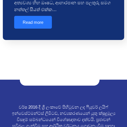
අත්‍යවශ්‍ය හිඟ ඖෂධ, ආහාරපාන සහ පලතුරු සමග
නත්තල් සීයත් එක්ක…
Read more
වර්ෂ 2016 දී ශ්‍රී ලංකාවේ පිහිටුවන ලද ෆියුචර් ලයිෆ්
ඉන්වෙස්ට්මන්ට්ස් ලිමිටඩ්, නව්‍යකරණයෙන් යුතු ක්ෂුද්‍රමූල්‍ය
විසඳුම් සම්බන්ධයෙන් විශේෂඥතාව දක්වයි. ප්‍රජාවන්
සවිබල ගැන්වීම සහ ආර්ථික වර්ධනය ගොඩනැංවීම සඳහා