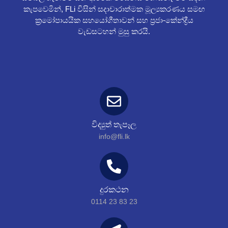
කැපවෙමින්, FLi විසින් සදාචාරාත්මක මූල්‍යකරණය සමඟ
ක්‍රමෝපායයික සහයෝගීතාවන් සහ ප්‍රජා-කේන්ද්‍රීය
වැඩසටහන් මුසු කරයි.
විද්‍යුත් තැපෑල
info@fli.lk
දුරකථන
0114 23 83 23