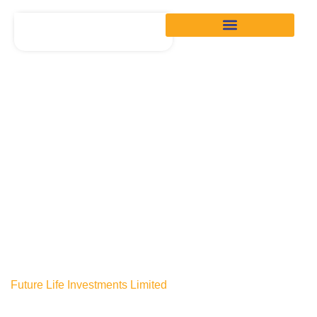
අපගේ සමාජ සත්කාර්යයන්
අපගේ යාවත්කාලීන කිරීම්
Future Life Investments Limited