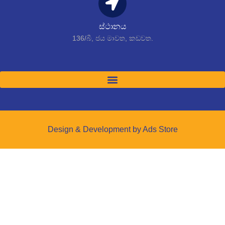
ස්ථානය
136/බී, ජය මාවත, කඩවත.
Design & Development by Ads Store