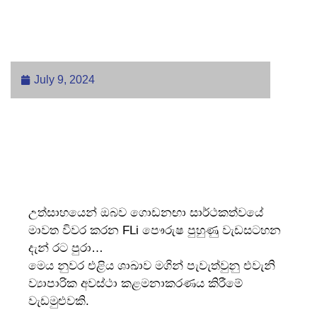
FLi දිරි ජය – නුවර එළිය ශාකාව
– 2024 අගෝස්තු 9
July 9, 2024
උත්සාහයෙන් ඔබව ගොඩනඟා සාර්ථකත්වයේ
මාවත විවර කරන FLi පෞරුෂ පුහුණු වැඩසටහන
දැන් රට පුරා…
මෙය නුවර එළිය ශාඛාව මගින් පැවැත්වුනු එවැනි
ව්‍යාපාරික අවස්ථා කළමනාකරණය කිරීමේ
වැඩමුළුවකි.