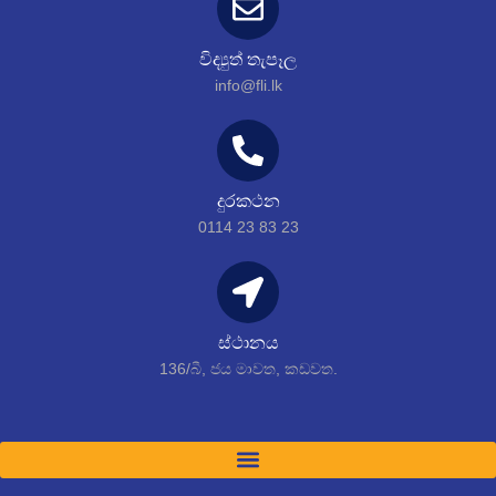
විද්‍යුත් තැපෑල
info@fli.lk
දුරකථන
0114 23 83 23
ස්ථානය
136/බී, ජය මාවත, කඩවත.