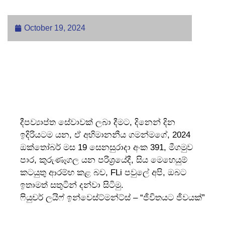
October 19, 2024
දීපව්
යාප්ත සේවාවක් ලබා දීමට, දිනෙන් දින
ඉදිරියටම යන, ඒ අභිමානනීය ගමන්මගේ, 2024
ඔක්තෝබර් මස 19 සෙනසුරාදා අංක 391, මීගමුව
පාර, කුරුණෑගල යන පරිශ්
රයේදී, සිය මෙහෙයුම්
කටයුතු ආරම්භ කළ බව, FLi පවුලේ අපි, ඔබට
ඉතාමත් සතුටින් දන්වා සිටිමු.
ෆියුචර් ලයිෆ් ඉන්වෙස්ට්මන්ට්ස් – “ජීවිතයට ජීවයක්”