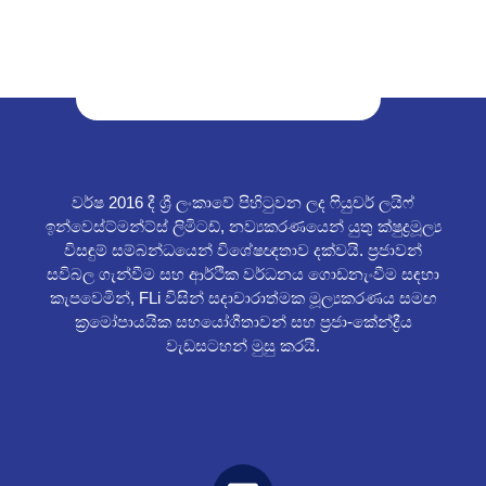
වර්ෂ 2016 දී ශ්‍රී ලංකාවේ පිහිටුවන ලද ෆියුචර් ලයිෆ්
ඉන්වෙස්ට්මන්ට්ස් ලිමිටඩ්, නව්‍යකරණයෙන් යුතු ක්ෂුද්‍රමූල්‍ය
විසඳුම් සම්බන්ධයෙන් විශේෂඥතාව දක්වයි. ප්‍රජාවන්
සවිබල ගැන්වීම සහ ආර්ථික වර්ධනය ගොඩනැංවීම සඳහා
කැපවෙමින්, FLi විසින් සදාචාරාත්මක මූල්‍යකරණය සමඟ
ක්‍රමෝපායයික සහයෝගීතාවන් සහ ප්‍රජා-කේන්ද්‍රීය
වැඩසටහන් මුසු කරයි.