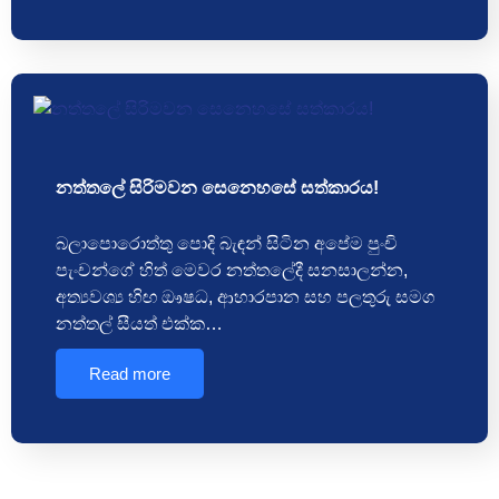
නත්තලේ සිරිමවන සෙනෙහසේ සත්කාරය!
බලාපොරොත්තු පොදි බැඳන් සිටින අපේම පුංචි
පැංචන්ගේ හිත් මෙවර නත්තලේදී සනසාලන්න,
අත්‍යවශ්‍ය හිඟ ඖෂධ, ආහාරපාන සහ පලතුරු සමග
නත්තල් සීයත් එක්ක…
Read more