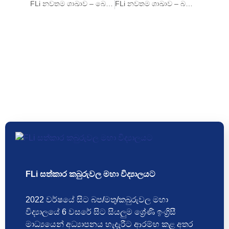
FLi නවතම ශාඛාව – බෙලිඅත්ත
FLi නවතම ශාඛාව – බණ්ඩාරවෙල
FLi සත්කාර කබුරුවල මහා විද්‍යාලයට
2022 වර්ෂයේ සිට බප/මතු/කබුරුවල මහා
විද්‍යාලයේ 6 වසරේ සිට සියලුම ශ්‍රේණි ඉංග්‍රිසී
මාධ්‍යයෙන් අධ්‍යාපනය හැදැරීට ආරම්භ කළ අතර