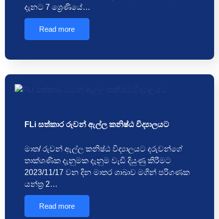
දැනට 7 ශ්‍රෙණියේ…
Read more
FLi සත්කාර රුවන් ඇල්ල කනිෂ්ඨ විද්‍යාලයට
මාත/ රුවන් ඇල්ල කනිෂ්ඨ විද්‍යාලයට දරුවන්ගේ
තාක්ශණික දැනුමක දැනුම වැඩි දියුණු කිරීමට
2023/11/17 වන දින මාතර ශාඛාව මගින් පරිගණක
යන්ත්‍ර 2…
Read more